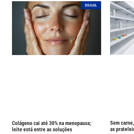
BRASIL
Sem carne,
Colágeno cai até 30% na menopausa;
as pratelei
leite está entre as soluções