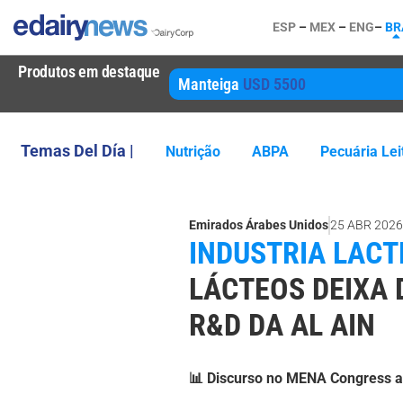
ESP
–
MEX
–
ENG
–
BR
Produtos em destaque
Manteiga
USD 5500
Temas Del Día |
Nutrição
ABPA
Pecuária Lei
Emirados Árabes Unidos
25 ABR 2026
INDUSTRIA LACT
LÁCTEOS DEIXA 
R&D DA AL AIN
📊 Discurso no MENA Congress an