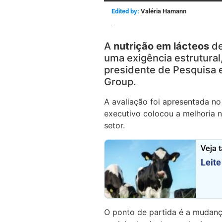
Edited by:
Valéria Hamann
A
nutrição em lácteos
de
uma exigência estrutura
presidente de Pesquisa
Group
.
A avaliação foi apresentada n
executivo colocou a melhoria n
setor.
Veja 
Leite
O ponto de partida é a muda