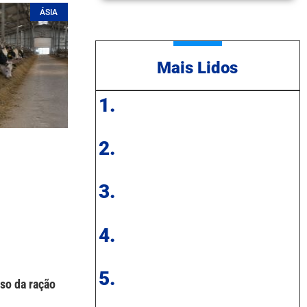
ÁSIA
Mais Lidos
1.
2.
3.
4.
5.
so da ração