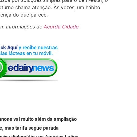
sca por soluções simples para o bem-estar, o
noturno chama atenção. Às vezes, um hábito
rença do que parece.
om informações de
Acorda Cidade
anone vai muito além da ampliação
e, mas tarifa segue parada
nsiva diplomática na América Latina