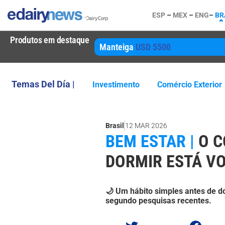
ESP
–
MEX
–
ENG
–
BR
Produtos em destaque
Manteiga
USD 5500
Temas Del Día |
Investimento
Comércio Exterior
Brasil
12 MAR 2026
BEM ESTAR |
O C
DORMIR ESTÁ V
🌙 Um hábito simples antes de do
segundo pesquisas recentes.