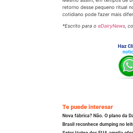
Mesmo assim, em tempos de bu
retorno desse pequeno ritual 
cotidiano pode fazer mais dife
*Escrito para o
eDairyNews
, c
Te puede interesar
Nova fábrica? Não. O plano da D
Brasil reconhece dumping no leit
Setor lácteo dos EUA amplia ofe