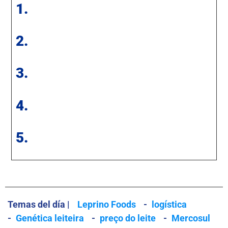
1.
2.
3.
4.
5.
Temas del día |
Leprino Foods
-
logística
-
Genética leiteira
-
preço do leite
-
Mercosul