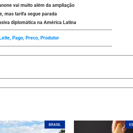
anone vai muito além da ampliação
e, mas tarifa segue parada
nsiva diplomática na América Latina
Leite
,
Pago
,
Preco
,
Produtor
BRASIL
E