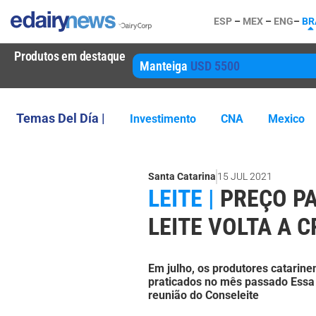
ESP
–
MEX
–
ENG
–
BR
Produtos em destaque
Manteiga
USD 5500
Temas Del Día |
Investimento
CNA
Mexico
Santa Catarina
15 JUL 2021
LEITE |
PREÇO P
LEITE VOLTA A 
Em julho, os produtores catarine
praticados no mês passado Essa t
reunião do Conseleite