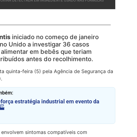
A TOXINA DETECTADA EM INGREDIENTE USADO NAS FÓRMULAS
ntis
iniciado no começo de janeiro
no Unido a investigar 36 casos
o alimentar em bebês que teriam
ribuídos antes do recolhimento.
ta quinta-feira (5) pela Agência de Segurança da
.
ambém:
eforça estratégia industrial em evento da
🏭
s envolvem sintomas compatíveis com