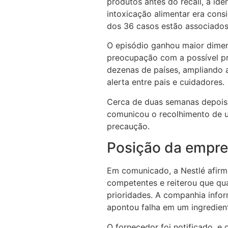
produtos antes do recall, a id
intoxicação alimentar era cons
dos 36 casos estão associados
O episódio ganhou maior dimen
preocupação com a possível pr
dezenas de países, ampliando a
alerta entre pais e cuidadores.
Cerca de duas semanas depois
comunicou o recolhimento de u
precaução.
Posição da empres
Em comunicado, a Nestlé afir
competentes e reiterou que qu
prioridades. A companhia info
apontou falha em um ingredient
O fornecedor foi notificado, e