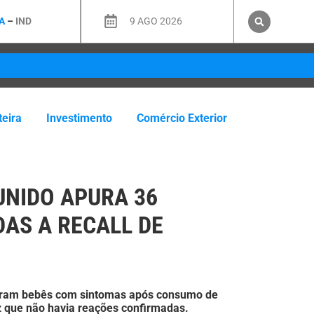
A
–
IND
9 AGO 2026
teira
Investimento
Comércio Exterior
UNIDO APURA 36
DAS A RECALL DE
toram bebês com sintomas após consumo de
z que não havia reações confirmadas.