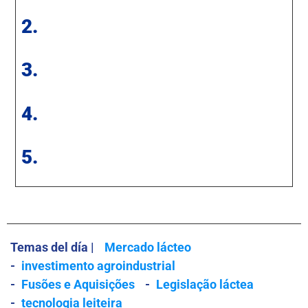
2.
3.
4.
5.
Temas del día |
Mercado lácteo
-
investimento agroindustrial
-
Fusões e Aquisições
-
Legislação láctea
-
tecnologia leiteira