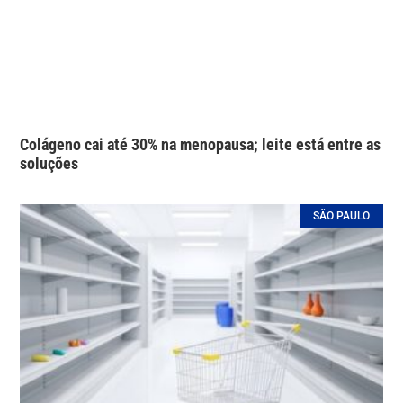
Colágeno cai até 30% na menopausa; leite está entre as
soluções
SÃO PAULO