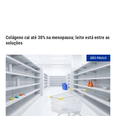
Colágeno cai até 30% na menopausa; leite está entre as
soluções
SÃO PAULO