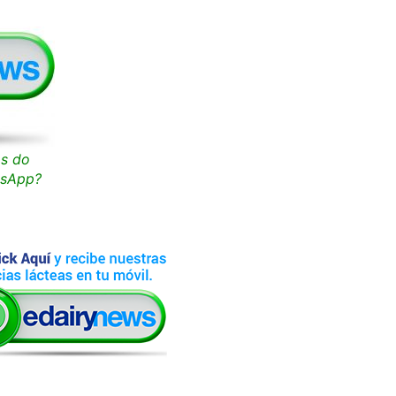
as do
tsApp?