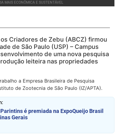
IA MAIS ECONÔMICA E SUSTENTÁVEL
 dos Criadores de Zebu (ABCZ) firmou
dade de São Paulo (USP) – Campus
esenvolvimento de uma nova pesquisa
produção leiteira nas propriedades
abalho a Empresa Brasileira de Pesquisa
tituto de Zootecnia de São Paulo (IZ/APTA).
m:
 Parintins é premiada na ExpoQueijo Brasil
inas Gerais