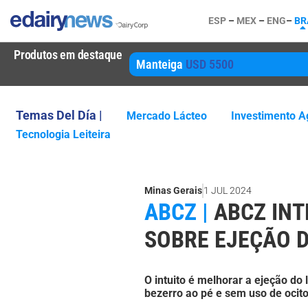
ESP
–
MEX
–
ENG
–
BR
Produtos em destaque
Manteiga
USD 5500
Temas Del Día |
Mercado Lácteo
Investimento Ag
Tecnologia Leiteira
Minas Gerais
1 JUL 2024
ABCZ |
ABCZ INT
SOBRE EJEÇÃO D
O intuito é melhorar a ejeção do
bezerro ao pé e sem uso de ocito