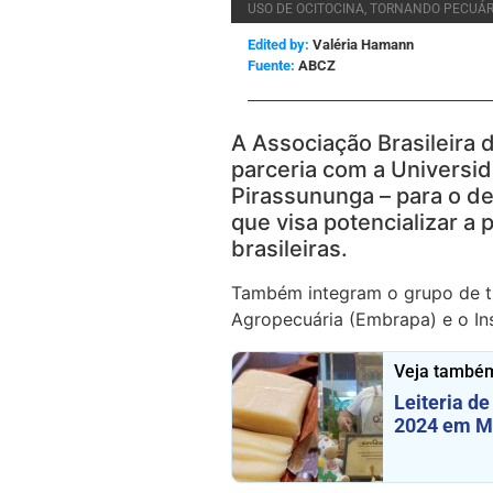
USO DE OCITOCINA, TORNANDO PECUÁR
Edited by:
Valéria Hamann
ABCZ
A Associação Brasileira
parceria com a Universi
Pirassununga – para o d
que visa potencializar a 
brasileiras.
Também integram o grupo de tr
Agropecuária (Embrapa) e o Ins
Veja també
Leiteria de
2024 em M