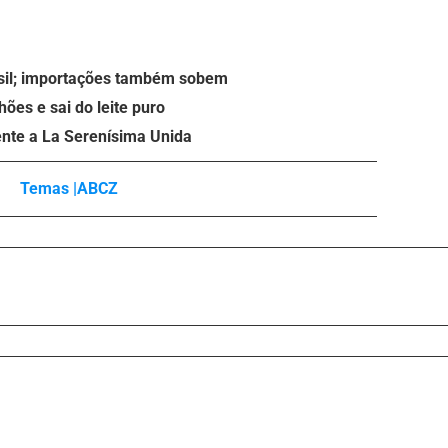
asil; importações também sobem
ões e sai do leite puro
ente a La Serenísima Unida
Temas |
ABCZ