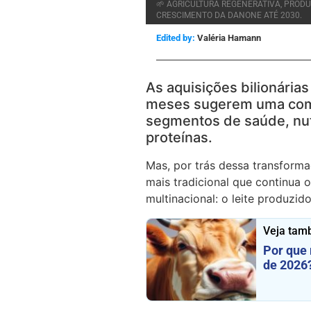
🌱 AGRICULTURA REGENERATIVA, PROD
CRESCIMENTO DA DANONE ATÉ 2030.
Edited by:
Valéria Hamann
As aquisições bilionária
meses sugerem uma comp
segmentos de saúde, nut
proteínas.
Mas, por trás dessa transforma
mais tradicional que continua 
multinacional: o leite produzid
Veja tam
Por que 
de 2026