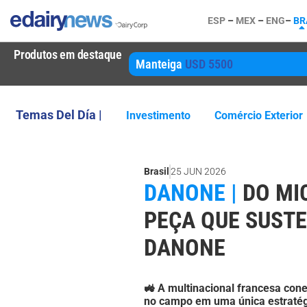
ESP
–
MEX
–
ENG
–
BR
Produtos em destaque
Manteiga
USD 5500
Temas Del Día |
Investimento
Comércio Exterior
Brasil
25 JUN 2026
DANONE |
DO MI
PEÇA QUE SUSTE
DANONE
🚜 A multinacional francesa con
no campo em uma única estratég