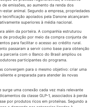
o de emissões, ao aumento da renda dos
m-estar animal. Segundo a empresa, propriedades
e tecnificação apoiados pela Danone alcançaram
cativamente superiores à média nacional.
ra além da porteira. A companhia estruturou
os de produção por meio da compra conjunta de
tos para facilitar o acesso ao crédito rural.
ento passaram a servir como base para obtenção
a parceria com o Banco do Brasil ampliou os
rodutores participantes do programa.
vas convergem para o mesmo objetivo: criar uma
resiliente e preparada para atender às novas
e surge uma conexão cada vez mais relevante
dicamentos da classe GLP-1, associados à perda
esse por produtos ricos em proteínas. Segundo a
ece a demanda por categorias ligadas à