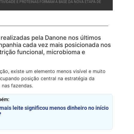
UTIVIDADE E PROTEÍNAS FORMAM A BASE DA NOVA ETAPA DE
s realizadas pela Danone nos últimos
anhia cada vez mais posicionada nos
rição funcional, microbioma e
ção, existe um elemento menos visível e muito
ocupando posição central na estratégia da
o nas fazendas.
bém:
mais leite significou menos dinheiro no início
?