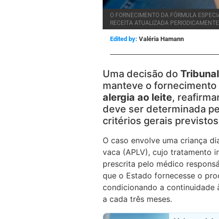
O FORNECIMENTO DA FÓRMULA ESPECI
RECEITA ATUALIZADA PERIODICAMENTE
Edited by:
Valéria Hamann
Uma decisão do
Tribuna
manteve o fornecimento
alergia ao leite
, reafirm
deve ser determinada pe
critérios gerais previsto
O caso envolve uma criança dia
vaca (APLV), cujo tratamento in
prescrita pelo médico responsá
que o Estado fornecesse o pro
condicionando a continuidade 
a cada três meses.