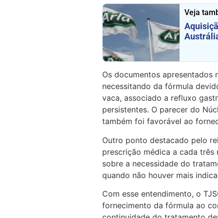
Veja tam
Aquisiçã
Austráli
Os documentos apresentados n
necessitando da fórmula devido
vaca, associado a refluxo gast
persistentes. O parecer do Núc
também foi favorável ao forne
Outro ponto destacado pelo rel
prescrição médica a cada três
sobre a necessidade do tratam
quando não houver mais indicaç
Com esse entendimento, o TJSC
fornecimento da fórmula ao co
continuidade do tratamento de