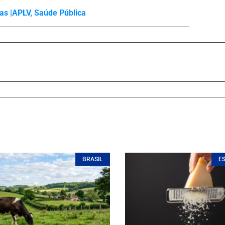
as |
APLV
,
Saúde Pública
BRASIL
E