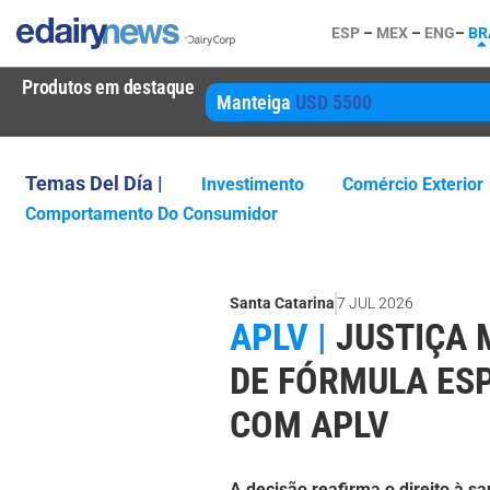
ESP
–
MEX
–
ENG
–
BR
Produtos em destaque
Manteiga
USD 5500
Temas Del Día |
Investimento
Comércio Exterior
Comportamento Do Consumidor
Santa Catarina
7 JUL 2026
APLV |
JUSTIÇA
DE FÓRMULA ESP
COM APLV
A decisão reafirma o direito à s