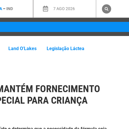
A
–
IND
7 AGO 2026
Land O'Lakes
Legislação Láctea
 MANTÉM FORNECIMENTO
ECIAL PARA CRIANÇA
aúde e determina que a necessidade da fórmula seja