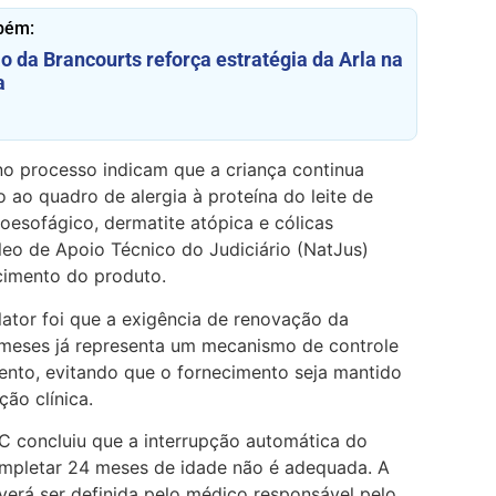
bém:
o da Brancourts reforça estratégia da Arla na
a
o processo indicam que a criança continua
 ao quadro de alergia à proteína do leite de
roesofágico, dermatite atópica e cólicas
leo de Apoio Técnico do Judiciário (NatJus)
cimento do produto.
ator foi que a exigência de renovação da
 meses já representa um mecanismo de controle
ento, evitando que o fornecimento seja mantido
ão clínica.
 concluiu que a interrupção automática do
mpletar 24 meses de idade não é adequada. A
verá ser definida pelo médico responsável pelo