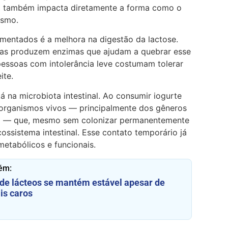
mo também impacta diretamente a forma como o
ismo.
entados é a melhora na digestão da lactose.
ias produzem enzimas que ajudam a quebrar esse
pessoas com intolerância leve costumam tolerar
ite.
á na microbiota intestinal. Ao consumir iogurte
rorganismos vivos — principalmente dos gêneros
ium — que, mesmo sem colonizar permanentemente
ossistema intestinal. Esse contato temporário já
 metabólicos e funcionais.
ém:
de lácteos se mantém estável apesar de
is caros