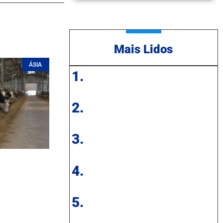
Mais Lidos
ÁSIA
1.
2.
3.
4.
5.