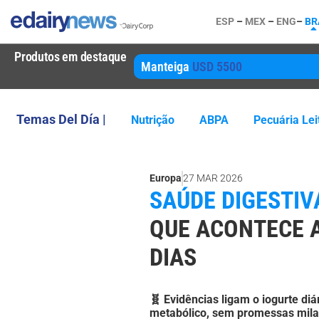
ESP
–
MEX
–
ENG
–
BR
Produtos em destaque
Manteiga
USD 5500
Temas Del Día |
Nutrição
ABPA
Pecuária Lei
Europa
27 MAR 2026
SAÚDE DIGESTIVA
QUE ACONTECE 
DIAS
🧬 Evidências ligam o iogurte diá
metabólico, sem promessas mila