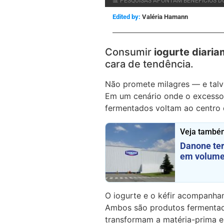
📊 PESQUISAS APONTAM BENEFÍCIOS DO
Edited by:
Valéria Hamann
Consumir
iogurte diari
cara de tendência.
Não promete milagres — e talv
Em um cenário onde o excesso 
fermentados voltam ao centro d
Veja també
Danone ter
em volume
O iogurte e o kéfir acompanha
Ambos são produtos fermentad
transformam a matéria-prima e