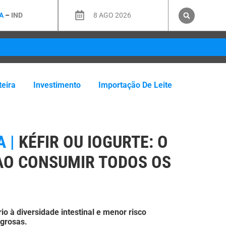
A
–
IND
8 AGO 2026
teira
Investimento
Importação De Leite
 |
KÉFIR OU IOGURTE: O
AO CONSUMIR TODOS OS
rio à diversidade intestinal e menor risco
grosas.