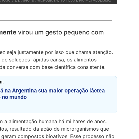
 IOGURTE DIÁRIO NA MICROBIOTA, NO PESO E NO METABOLISMO.
amente
virou um gesto pequeno com
ez seja justamente por isso que chama atenção.
de soluções rápidas cansa, os alimentos
a conversa com base científica consistente.
m:
á na Argentina sua maior operação láctea
 no mundo
m a alimentação humana há milhares de anos.
os, resultado da ação de microrganismos que
 geram compostos bioativos. Esse processo não