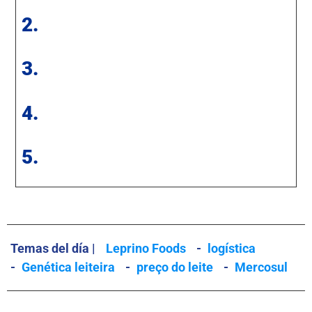
2.
3.
4.
5.
Temas del día |
Leprino Foods
-
logística
-
Genética leiteira
-
preço do leite
-
Mercosul