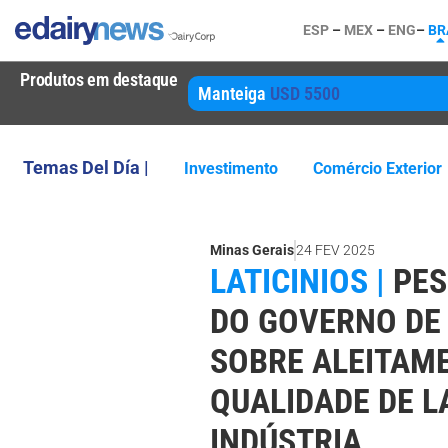
ESP
–
MEX
–
ENG
–
BR
Produtos em destaque
Manteiga
USD 5500
Temas Del Día |
Investimento
Comércio Exterior
Minas Gerais
24 FEV 2025
LATICINIOS |
PES
DO GOVERNO DE
SOBRE ALEITAM
QUALIDADE DE L
INDÚSTRIA