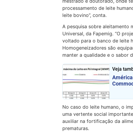
mestrado e doutorado, onde te
processamento de leite humano
leite bovino”, conta.
A pesquisa sobre aleitamento
Universal, da Fapemig. “O pro
voltado para o banco de leite 
Homogeneizadores são equipamen
manter a qualidade e o sabor d
Veja tam
América 
Commodi
No caso do leite humano, o imp
uma vertente social important
auxiliar na fortificação da ali
prematuras.