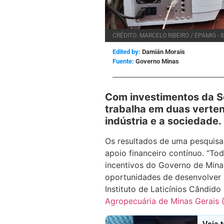
CRÉDITO: MARCELO RIBEIRO / EPAMIG - I
Edited by:
Damián Morais
Governo Minas
Com investimentos da S
trabalha em duas verte
indústria e a sociedade.
Os resultados de uma pesquisa
apoio financeiro contínuo. “To
incentivos do Governo de Mina
oportunidades de desenvolver 
Instituto de Laticínios Cândido
Agropecuária de Minas Gerais 