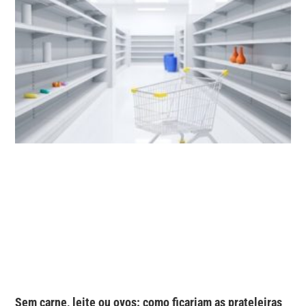
Sem carne, leite ou ovos: como ficariam as prateleiras