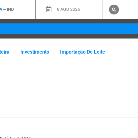
A
–
IND
8 AGO 2026
teira
Investimento
Importação De Leite