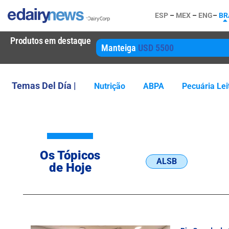
ESP
–
MEX
–
ENG
–
BR
Produtos em destaque
Manteiga
USD 5500
Temas Del Día |
Nutrição
ABPA
Pecuária Lei
Os Tópicos
ALSB
de Hoje