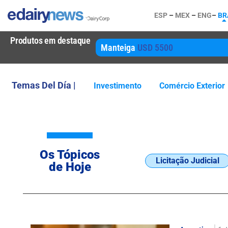
ESP
–
MEX
–
ENG
–
BR
Produtos em destaque
Manteiga
USD 5500
Temas Del Día |
Investimento
Comércio Exterior
Os Tópicos
Licitação Judicial
de Hoje