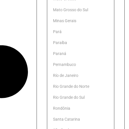
Mato Grosso do Sul
Minas Gerais
Pará
Paraíba
Paraná
Pernambuco
Río de Janeiro
Rio Grande do Norte
Rio Grande do Sul
Rondônia
Santa Catarina