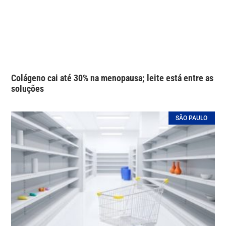
Colágeno cai até 30% na menopausa; leite está entre as
soluções
SÃO PAULO