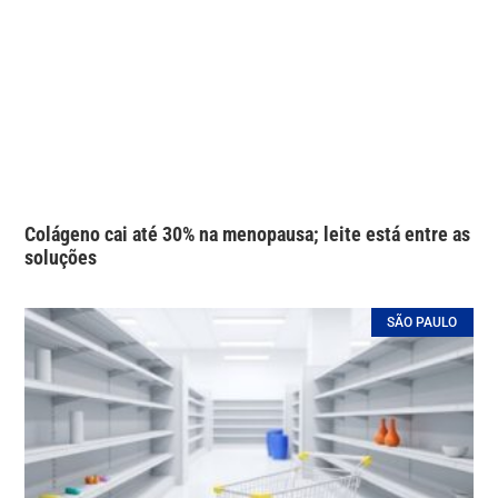
Colágeno cai até 30% na menopausa; leite está entre as
soluções
SÃO PAULO