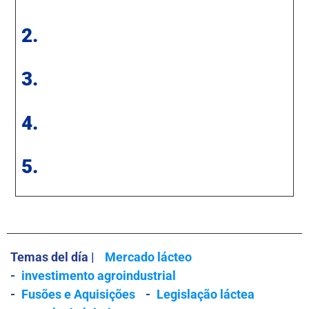
2.
3.
4.
5.
Temas del día |
Mercado lácteo
-
investimento agroindustrial
-
Fusões e Aquisições
-
Legislação láctea